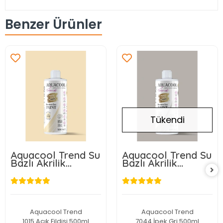
Benzer Ürünler
Tükendi
Aquacool Trend Su
Aquacool Trend Su
Bazlı Akrilik
Bazlı Akrilik
Dönüşüm Boyası
Dönüşüm Boyası
RAL 1015 Açık
RAL 7044 İpek Gri
Fildişi 500ml
500ml
Aquacool Trend
Aquacool Trend
1015 Açık Fildişi 500ml
7044 İpek Gri 500ml