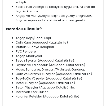
sahiptir.
Kadife rulo ve fırça ile kolaylıkla uygulanır, rulo ya da
fırça izi kalmaz.
Ahşap ve MDF yüzeyler dışındaki yüzeyler için MAC
Boyaya Aquacool Katalizör eklenmesi gerekir.
Nerede Kullanılır?
Ahşap Kapı/Panel Kapı
Çelik Kapı (Aquacool Katalizör ile)
Mutfak & Banyo Dolapları
PVC Pencere
Ahşap Mobilyalar
Beyaz Eşyalar (Aquacool Katalizör ile)
Fayans ve Kalebodur (Aquacool Katalizör ile)
Masa, Sandalye, Dresuar, TV Ünitesi, Gardırop
Cam ve Seramik Yüzeyler (Aquacool Katalizör ile)
Taş-Tuğla Yüzeyler (Aquacool Katalizör ile)
Metal Yüzeyler (Aquacool Katalizör ile)
Beton Yüzeyler (Aquacool Katalizör ile)
Merdiven Korkulukları
Kalorifer Petekler (Aquacool Katalizör ile)