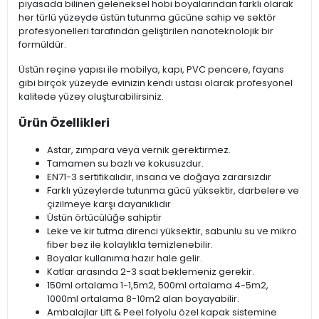
piyasada bilinen geleneksel hobi boyalarından farklı olarak
her türlü yüzeyde üstün tutunma gücüne sahip ve sektör
profesyonelleri tarafından geliştirilen nanoteknolojik bir
formüldür.
Üstün reçine yapısı ile mobilya, kapı, PVC pencere, fayans
gibi birçok yüzeyde evinizin kendi ustası olarak profesyonel
kalitede yüzey oluşturabilirsiniz.
Ürün Özellikleri
Astar, zımpara veya vernik gerektirmez.
Tamamen su bazlı ve kokusuzdur.
EN71-3 sertifikalıdır, insana ve doğaya zararsızdır
Farklı yüzeylerde tutunma gücü yüksektir, darbelere ve
çizilmeye karşı dayanıklıdır
Üstün örtücülüğe sahiptir
Leke ve kir tutma direnci yüksektir, sabunlu su ve mikro
fiber bez ile kolaylıkla temizlenebilir.
Boyalar kullanıma hazır hale gelir.
Katlar arasında 2-3 saat beklemeniz gerekir.
150ml ortalama 1-1,5m2, 500ml ortalama 4-5m2,
1000ml ortalama 8-10m2 alan boyayabilir.
Ambalajlar Lift & Peel folyolu özel kapak sistemine