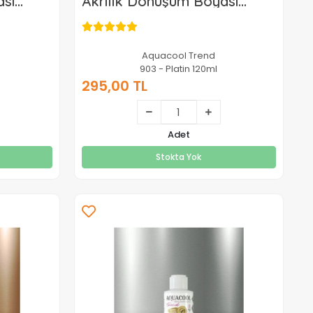
ası
Akrilik Dönüşüm Boyası
şuni
Metalik Renk 903 Platin
120ml
Aquacool Trend
903 - Platin 120ml
295,00 TL
295,00 TL
Adet
Stokta Yok
Stokta Yok