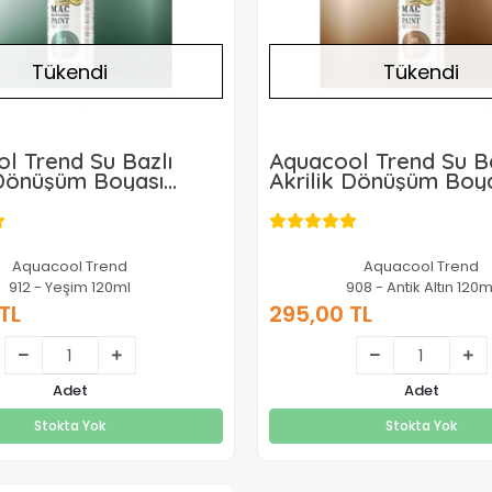
Tükendi
Tükendi
l Trend Su Bazlı
Aquacool Trend Su Ba
 Dönüşüm Boyası
Akrilik Dönüşüm Boy
 Renk 912 Yeşim
Metalik Renk 908 Anti
120ml
Aquacool Trend
Aquacool Trend
912 - Yeşim 120ml
908 - Antik Altın 120m
TL
295,00 TL
295,00 TL
295,00 TL
Adet
Adet
Stokta Yok
Stokta Yok
Stokta Yok
Stokta Yok