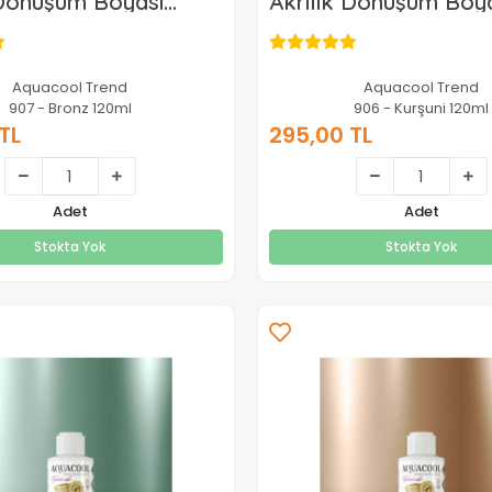
 Dönüşüm Boyası
Akrilik Dönüşüm Boy
 Renk 907 Bronz
Metalik Renk 906 Kur
120ml
Aquacool Trend
Aquacool Trend
907 - Bronz 120ml
906 - Kurşuni 120ml
TL
295,00 TL
295,00 TL
295,00 TL
Adet
Adet
Stokta Yok
Stokta Yok
Stokta Yok
Stokta Yok