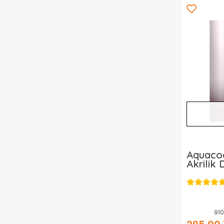
Aquacoo
Akrilik
Metali
Kuvars 
91