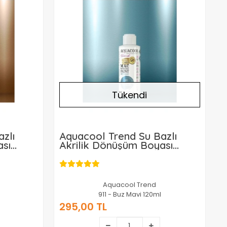
Tükendi
zlı
Aquacool Trend Su Bazlı
ası
Akrilik Dönüşüm Boyası
ır
Metalik Renk 911 Buz Mavi
120ml
Aquacool Trend
911 - Buz Mavi 120ml
295,00 TL