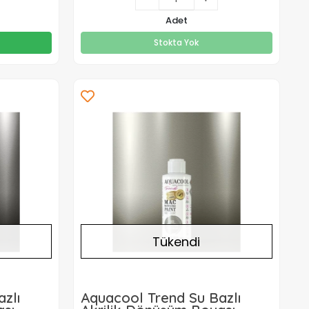
295,00 TL
Adet
Stokta Yok
Stokta Yok
Tükendi
zlı
Aquacool Trend Su Bazlı