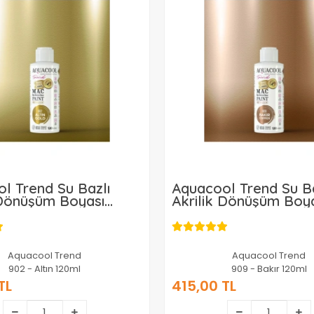
l Trend Su Bazlı
Aquacool Trend Su Ba
 Dönüşüm Boyası
Akrilik Dönüşüm Boy
 Renk 902 Altın Gold
Metalik Renk 909 Bak
120ml
Aquacool Trend
Aquacool Trend
902 - Altın 120ml
909 - Bakır 120ml
TL
415,00 TL