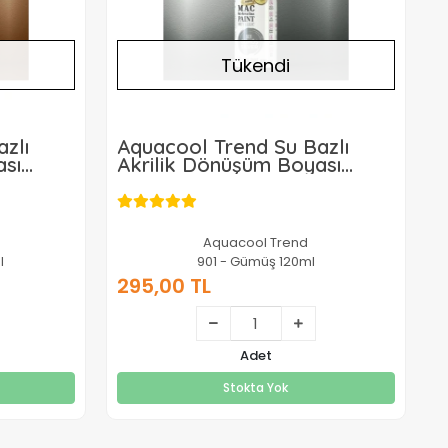
Tükendi
zlı
Aquacool Trend Su Bazlı
ası
Akrilik Dönüşüm Boyası
k Altın
Metalik Renk 901 Gümüş
120ml
Aquacool Trend
l
901 - Gümüş 120ml
295,00 TL
295,00 TL
Adet
Stokta Yok
Stokta Yok