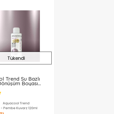
Tükendi
l Trend Su Bazlı
 Dönüşüm Boyası
k Renk 910 Pembe
120ml
Aquacool Trend
0 - Pembe Kuvarz 120ml