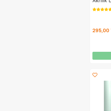
Akrilik
Metalik
120ml
295,00 