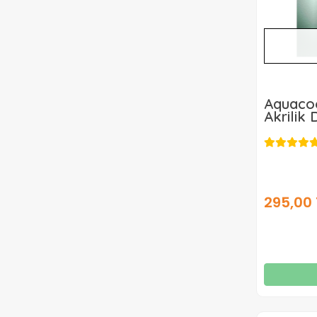
Aquacoo
Akrilik
Metalik
120ml
295,00 