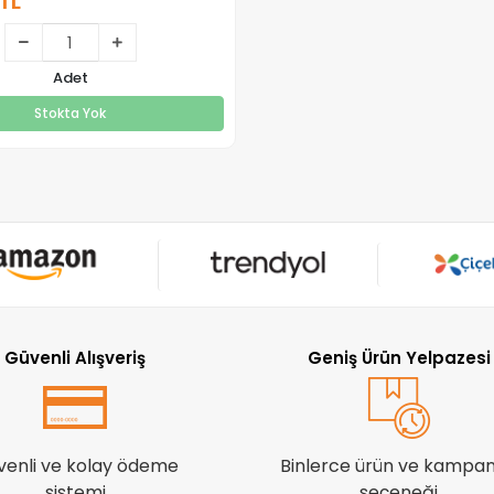
TL
295,00 TL
Adet
Stokta Yok
Stokta Yok
Güvenli Alışveriş
Geniş Ürün Yelpazesi
venli ve kolay ödeme
Binlerce ürün ve kampa
sistemi
seçeneği