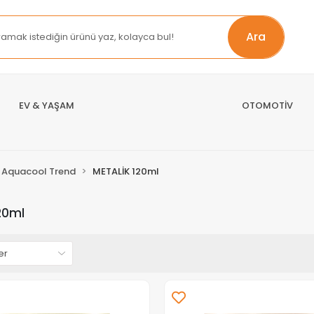
Ara
EV & YAŞAM
OTOMOTİV
Aquacool Trend
METALİK 120ml
20ml