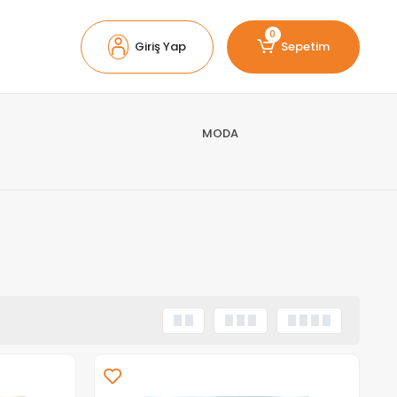
0
Giriş Yap
Sepetim
MODA