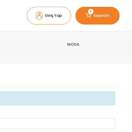
0
Giriş Yap
Sepetim
MODA