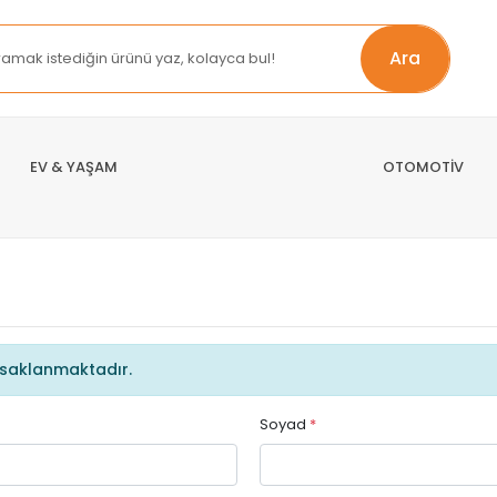
Ara
EV & YAŞAM
OTOMOTİV
de saklanmaktadır.
Soyad
*