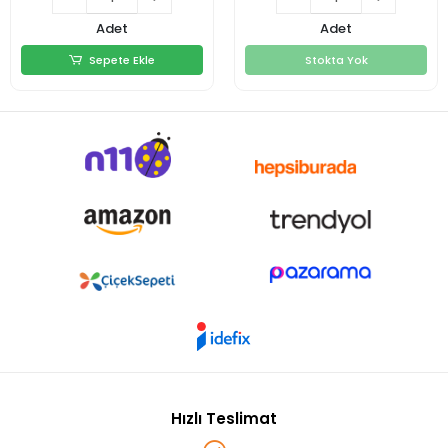
Adet
Adet
Sepete Ekle
Stokta Yok
Sepete Ekle
Stokta Yok
Hızlı Teslimat