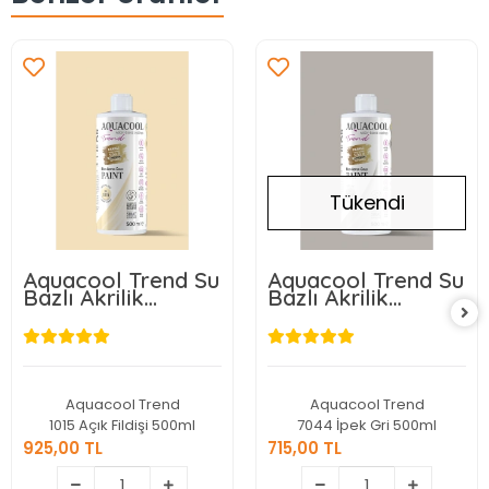
Tükendi
Aquacool Trend Su
Aquacool Trend Su
Bazlı Akrilik
Bazlı Akrilik
Dönüşüm Boyası
Dönüşüm Boyası
RAL 1015 Açık
RAL 7044 İpek Gri
Fildişi 500ml
500ml
Aquacool Trend
Aquacool Trend
1015 Açık Fildişi 500ml
7044 İpek Gri 500ml
925,00 TL
715,00 TL
925,00 TL
715,00 TL