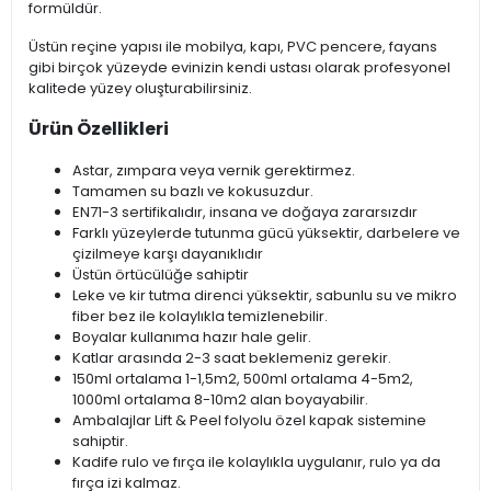
formüldür.
Üstün reçine yapısı ile mobilya, kapı, PVC pencere, fayans
gibi birçok yüzeyde evinizin kendi ustası olarak profesyonel
kalitede yüzey oluşturabilirsiniz.
Ürün Özellikleri
Astar, zımpara veya vernik gerektirmez.
Tamamen su bazlı ve kokusuzdur.
EN71-3 sertifikalıdır, insana ve doğaya zararsızdır
Farklı yüzeylerde tutunma gücü yüksektir, darbelere ve
çizilmeye karşı dayanıklıdır
Üstün örtücülüğe sahiptir
Leke ve kir tutma direnci yüksektir, sabunlu su ve mikro
fiber bez ile kolaylıkla temizlenebilir.
Boyalar kullanıma hazır hale gelir.
Katlar arasında 2-3 saat beklemeniz gerekir.
150ml ortalama 1-1,5m2, 500ml ortalama 4-5m2,
1000ml ortalama 8-10m2 alan boyayabilir.
Ambalajlar Lift & Peel folyolu özel kapak sistemine
sahiptir.
Kadife rulo ve fırça ile kolaylıkla uygulanır, rulo ya da
fırça izi kalmaz.