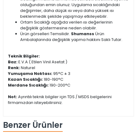
olduğundan emin olunuz. Uygulama sıcaklığındaki
değişimler, daha düşük ısı veya daha yüksek ısı
beklenmedik şekilde yapışmayı etkileyebilir.
Ortam Sıcaklığı aşağıda verilen ısı değerlerinin
değişiklik göstermesine neden olabilir.
Ürün görselleri Temsilidir.
Shumanss
Ürün
Ambalajlarında değişiklik yapma hakkını Saklı Tutar.
Teknik Bilgiler:
Baz:
E.V.A ( Etilen Vinil Asetat )
Renk:
Naturel
Yumuşama Noktası:
95°C ± 3
Kazan Sıcaklığı:
180-190°C
Merdane Sıcaklığı:
190-200°C
Not:
Ayrıntılı teknik bilgiler için TDS / MSDS belgelerini
firmamızdan isteyebilirsiniz.
Benzer Ürünler