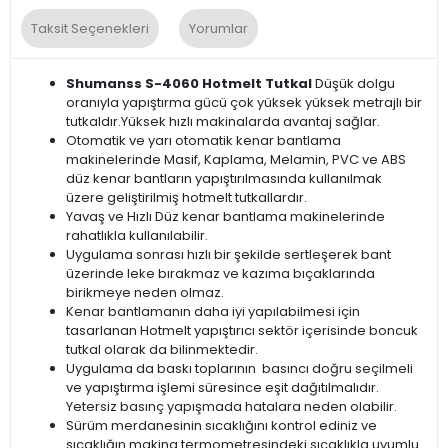
Taksit Seçenekleri
Yorumlar
Shumanss S-4060 Hotmelt Tutkal
Düşük dolgu
oranıyla yapıştırma gücü çok yüksek yüksek metrajlı bir
tutkaldır.Yüksek hızlı makinalarda avantaj sağlar.
Otomatik ve yarı otomatik kenar bantlama
makinelerinde Masif, Kaplama, Melamin, PVC ve ABS
düz kenar bantların yapıştırılmasında kullanılmak
üzere geliştirilmiş hotmelt tutkallardır.
Yavaş ve Hızlı Düz kenar bantlama makinelerinde
rahatlıkla kullanılabilir.
Uygulama sonrası hızlı bir şekilde sertleşerek bant
üzerinde leke bırakmaz ve kazıma bıçaklarında
birikmeye neden olmaz.
Kenar bantlamanın daha iyi yapılabilmesi için
tasarlanan Hotmelt yapıştırıcı sektör içerisinde boncuk
tutkal olarak da bilinmektedir.
Uygulama da baskı toplarının basıncı doğru seçilmeli
ve yapıştırma işlemi süresince eşit dağıtılmalıdır.
Yetersiz basınç yapışmada hatalara neden olabilir.
Sürüm merdanesinin sıcaklığını kontrol ediniz ve
sıcaklığın makina termometresindeki sıcaklıkla uyumlu