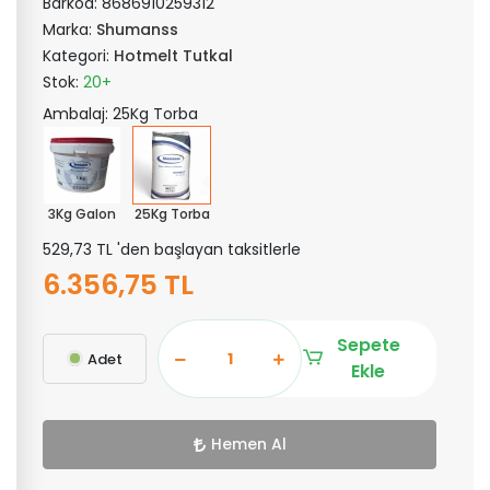
Barkod:
8686910259312
Marka:
Shumanss
Kategori:
Hotmelt Tutkal
Stok:
20+
Ambalaj: 25Kg Torba
3Kg Galon
25Kg Torba
529,73 TL 'den başlayan taksitlerle
6.356,75 TL
Sepete
Adet
Ekle
Hemen Al