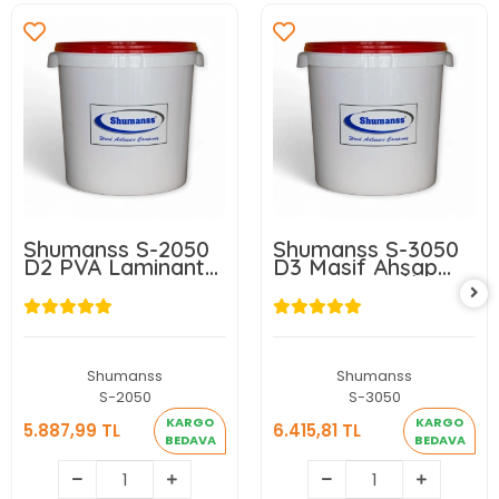
Shumanss S-2050
Shumanss S-3050
D2 PVA Laminant
D3 Masif Ahşap
Yüzey Tutkalı
Tutkalı 25Kg/Kova
25Kg/Kova
Shumanss
Shumanss
S-2050
S-3050
KARGO
KARGO
5.887,99 TL
6.415,81 TL
BEDAVA
BEDAVA
5.887,99 TL
6.415,81 TL