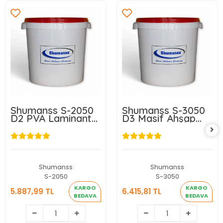
Shumanss S-2050
Shumanss S-3050
D2 PVA Laminant
D3 Masif Ahşap
Yüzey Tutkalı
Tutkalı 25Kg/Kova
25Kg/Kova
Shumanss
Shumanss
S-2050
S-3050
KARGO
KARGO
5.887,99 TL
6.415,81 TL
BEDAVA
BEDAVA
5.887,99 TL
6.415,81 TL