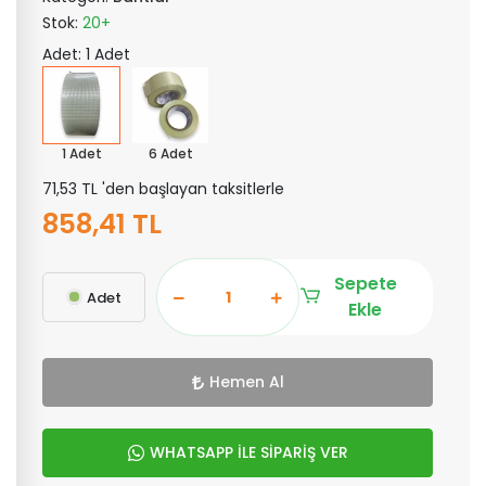
Stok:
20+
Adet: 1 Adet
1 Adet
6 Adet
71,53 TL 'den başlayan taksitlerle
858,41 TL
Sepete
Adet
Ekle
Hemen Al
WHATSAPP İLE SİPARİŞ VER