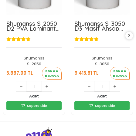
Shumanss S-2050
Shumanss S-3050
D2 PVA Laminant
D3 Masif Ahşap
Yüzey Tutkalı
Tutkalı 25Kg/Kova
25Kg/Kova
Shumanss
Shumanss
S-2050
S-3050
KARGO
KARGO
5.887,99 TL
6.415,81 TL
BEDAVA
BEDAVA
5.887,99 TL
6.415,81 TL
Adet
Adet
Sepete Ekle
Sepete Ekle
Sepete Ekle
Sepete Ekle