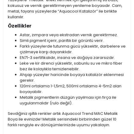
kokusuz ve vernik gerektirmeyen yenileme boyasıdır. Cam,
metal, fayans yüzeylerde “Aquacool Katalizör” ile birlikte
kullanılır.
Özellikler
Astar, zımpara veya ekstradan vernik gerektirmez.
Simli pigment içerir, parıltılı bir görüntü verir.
Farklı yüzeylerde tutunma gücü yüksektir, darbelere ve
çizilmeye karşı dayanıklıdır.
EN71-3 sertifikalıdır, insana ve doğaya zararsızdır.
Leke ve kir direnci yüksektir, sabunlu su ve mikro fiber
bez ile kolaylıkla temizlenebilir.
Ahşap yüzeyler haricinde boyaya katalizör eklenmesi
gerekir.
120ml ortalama 1-1,5m2, 500ml ortalama 4-5m2 alan
boyayabilir.
Metalik pigmentlerin düzgün yayılması için fırça ile
uygulanmalıdır (rulo değil).
Sevdiğiniz ışıltılı renkler artık Aquacool Trend MAC Metalik
Boya ile evinizde! Metalik serisindeki birbirinden güzel 10
farklı rengiyle ev dönüşümlerinizde uyumu yakalayın.