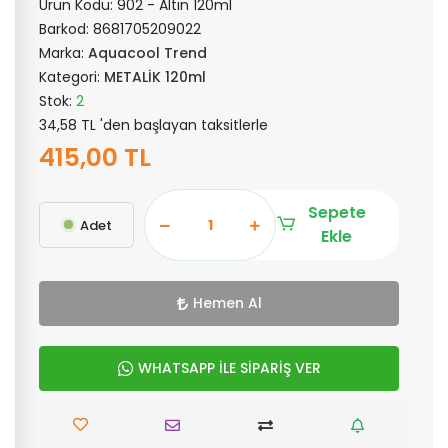
Ürün Kodu:
902 - Altın 120ml
Barkod:
8681705209022
Marka:
Aquacool Trend
Kategori:
METALİK 120ml
Stok:
2
34,58 TL 'den başlayan taksitlerle
415,00 TL
Sepete
Adet
Ekle
Hemen Al
WHATSAPP İLE SİPARİŞ VER