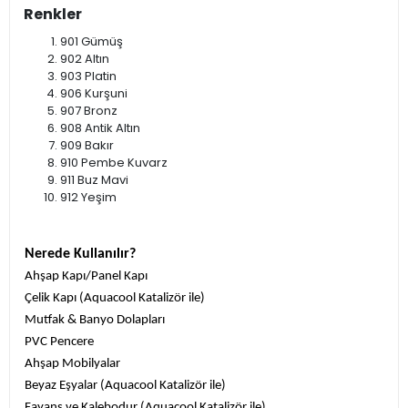
Renkler
901 Gümüş
902 Altın
903 Platin
906 Kurşuni
907 Bronz
908 Antik Altın
909 Bakır
910 Pembe Kuvarz
911 Buz Mavi
912 Yeşim
Nerede Kullanılır?
Ahşap Kapı/Panel Kapı
Çelik Kapı (Aquacool Katalizör ile)
Mutfak & Banyo Dolapları
PVC Pencere
Ahşap Mobilyalar
Beyaz Eşyalar (Aquacool Katalizör ile)
Fayans ve Kalebodur (Aquacool Katalizör ile)