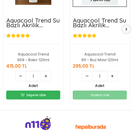
Aquacool Trend Su
Aquacool Trend Su
Bazlı Akrilik
Bazlı Akrilik
Dönüşüm Boyası
Dönüşüm Boyası
Metalik Renk 909
Metalik Renk 911
Bakır 120ml
Buz Mavi 120ml
Aquacool Trend
Aquacool Trend
909 - Bakır 120ml
911 - Buz Mavi 120ml
415,00 TL
295,00 TL
415,00 TL
295,00 TL
Adet
Adet
Sepete Ekle
Stokta Yok
Sepete Ekle
Stokta Yok