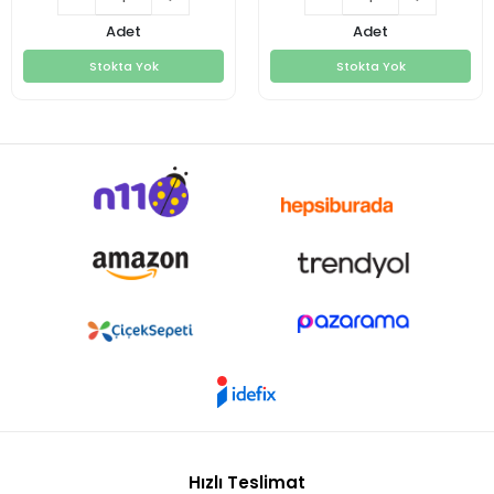
Adet
Adet
Stokta Yok
Stokta Yok
Stokta Yok
Stokta Yok
Hızlı Teslimat