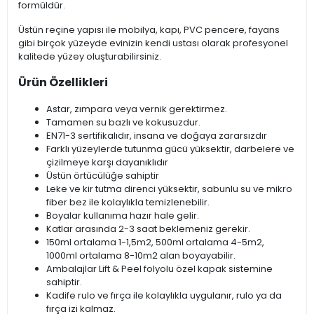
formüldür.
Üstün reçine yapısı ile mobilya, kapı, PVC pencere, fayans
gibi birçok yüzeyde evinizin kendi ustası olarak profesyonel
kalitede yüzey oluşturabilirsiniz.
Ürün Özellikleri
Astar, zımpara veya vernik gerektirmez.
Tamamen su bazlı ve kokusuzdur.
EN71-3 sertifikalıdır, insana ve doğaya zararsızdır
Farklı yüzeylerde tutunma gücü yüksektir, darbelere ve
çizilmeye karşı dayanıklıdır
Üstün örtücülüğe sahiptir
Leke ve kir tutma direnci yüksektir, sabunlu su ve mikro
fiber bez ile kolaylıkla temizlenebilir.
Boyalar kullanıma hazır hale gelir.
Katlar arasında 2-3 saat beklemeniz gerekir.
150ml ortalama 1-1,5m2, 500ml ortalama 4-5m2,
1000ml ortalama 8-10m2 alan boyayabilir.
Ambalajlar Lift & Peel folyolu özel kapak sistemine
sahiptir.
Kadife rulo ve fırça ile kolaylıkla uygulanır, rulo ya da
fırça izi kalmaz.