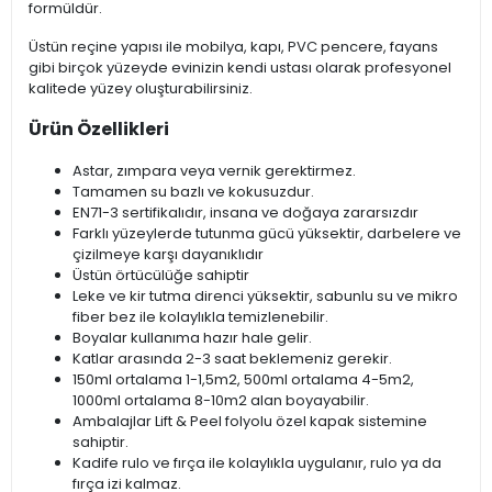
formüldür.
Üstün reçine yapısı ile mobilya, kapı, PVC pencere, fayans
gibi birçok yüzeyde evinizin kendi ustası olarak profesyonel
kalitede yüzey oluşturabilirsiniz.
Ürün Özellikleri
Astar, zımpara veya vernik gerektirmez.
Tamamen su bazlı ve kokusuzdur.
EN71-3 sertifikalıdır, insana ve doğaya zararsızdır
Farklı yüzeylerde tutunma gücü yüksektir, darbelere ve
çizilmeye karşı dayanıklıdır
Üstün örtücülüğe sahiptir
Leke ve kir tutma direnci yüksektir, sabunlu su ve mikro
fiber bez ile kolaylıkla temizlenebilir.
Boyalar kullanıma hazır hale gelir.
Katlar arasında 2-3 saat beklemeniz gerekir.
150ml ortalama 1-1,5m2, 500ml ortalama 4-5m2,
1000ml ortalama 8-10m2 alan boyayabilir.
Ambalajlar Lift & Peel folyolu özel kapak sistemine
sahiptir.
Kadife rulo ve fırça ile kolaylıkla uygulanır, rulo ya da
fırça izi kalmaz.