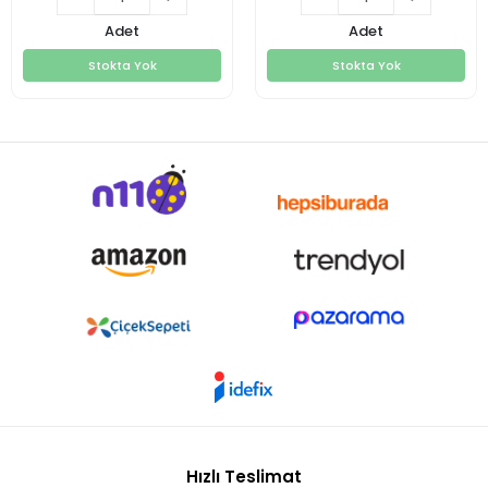
Adet
Adet
Stokta Yok
Stokta Yok
Stokta Yok
Stokta Yok
Hızlı Teslimat