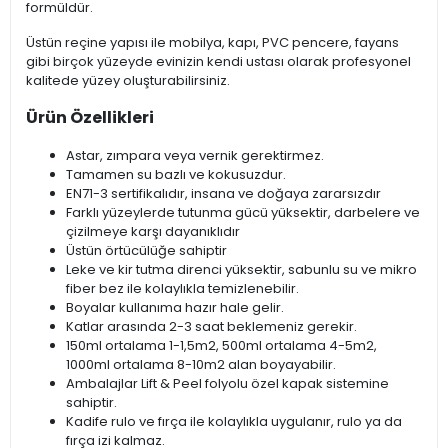
formüldür.
Üstün reçine yapısı ile mobilya, kapı, PVC pencere, fayans
gibi birçok yüzeyde evinizin kendi ustası olarak profesyonel
kalitede yüzey oluşturabilirsiniz.
Ürün Özellikleri
Astar, zımpara veya vernik gerektirmez.
Tamamen su bazlı ve kokusuzdur.
EN71-3 sertifikalıdır, insana ve doğaya zararsızdır
Farklı yüzeylerde tutunma gücü yüksektir, darbelere ve
çizilmeye karşı dayanıklıdır
Üstün örtücülüğe sahiptir
Leke ve kir tutma direnci yüksektir, sabunlu su ve mikro
fiber bez ile kolaylıkla temizlenebilir.
Boyalar kullanıma hazır hale gelir.
Katlar arasında 2-3 saat beklemeniz gerekir.
150ml ortalama 1-1,5m2, 500ml ortalama 4-5m2,
1000ml ortalama 8-10m2 alan boyayabilir.
Ambalajlar Lift & Peel folyolu özel kapak sistemine
sahiptir.
Kadife rulo ve fırça ile kolaylıkla uygulanır, rulo ya da
fırça izi kalmaz.