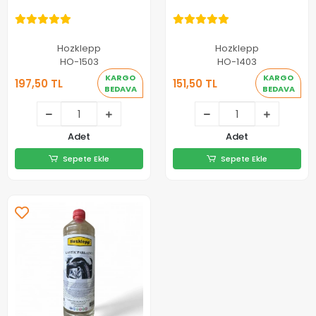
Lt
Hozklepp
Hozklepp
HO-1503
HO-1403
KARGO
KARGO
197,50 TL
151,50 TL
BEDAVA
BEDAVA
197,50 TL
151,50 TL
Adet
Adet
Sepete Ekle
Sepete Ekle
Sepete Ekle
Sepete Ekle