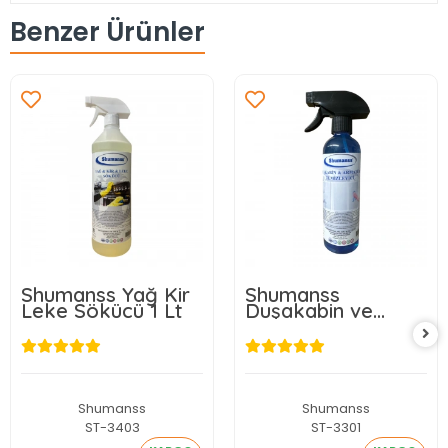
Benzer Ürünler
Shumanss Yağ Kir
Shumanss
Leke Sökücü 1 Lt
Duşakabin ve
Armatür
Temizleyici 1 Lt
Shumanss
Shumanss
ST-3403
ST-3301