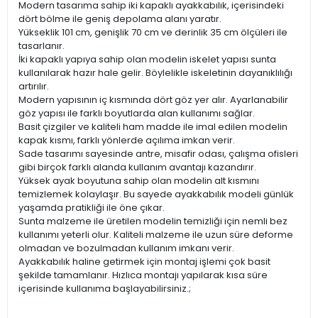
Modern tasarıma sahip iki kapaklı ayakkabılık, içerisindeki
dört bölme ile geniş depolama alanı yaratır.
Yükseklik 101 cm, genişlik 70 cm ve derinlik 35 cm ölçüleri ile
tasarlanır.
İki kapaklı yapıya sahip olan modelin iskelet yapısı sunta
kullanılarak hazır hale gelir. Böylelikle iskeletinin dayanıklılığı
artırılır.
Modern yapısının iç kısmında dört göz yer alır. Ayarlanabilir
göz yapısı ile farklı boyutlarda alan kullanımı sağlar.
Basit çizgiler ve kaliteli ham madde ile imal edilen modelin
kapak kısmı, farklı yönlerde açılıma imkan verir.
Sade tasarımı sayesinde antre, misafir odası, çalışma ofisleri
gibi birçok farklı alanda kullanım avantajı kazandırır.
Yüksek ayak boyutuna sahip olan modelin alt kısmını
temizlemek kolaylaşır. Bu sayede ayakkabılık modeli günlük
yaşamda pratikliği ile öne çıkar.
Sunta malzeme ile üretilen modelin temizliği için nemli bez
kullanımı yeterli olur. Kaliteli malzeme ile uzun süre deforme
olmadan ve bozulmadan kullanım imkanı verir.
Ayakkabılık haline getirmek için montaj işlemi çok basit
şekilde tamamlanır. Hızlıca montajı yapılarak kısa süre
içerisinde kullanıma başlayabilirsiniz.;