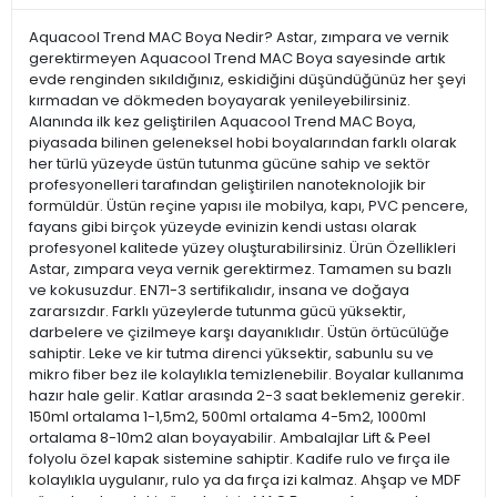
Aquacool Trend MAC Boya Nedir? Astar, zımpara ve vernik
gerektirmeyen Aquacool Trend MAC Boya sayesinde artık
evde renginden sıkıldığınız, eskidiğini düşündüğünüz her şeyi
kırmadan ve dökmeden boyayarak yenileyebilirsiniz.
Alanında ilk kez geliştirilen Aquacool Trend MAC Boya,
piyasada bilinen geleneksel hobi boyalarından farklı olarak
her türlü yüzeyde üstün tutunma gücüne sahip ve sektör
profesyonelleri tarafından geliştirilen nanoteknolojik bir
formüldür. Üstün reçine yapısı ile mobilya, kapı, PVC pencere,
fayans gibi birçok yüzeyde evinizin kendi ustası olarak
profesyonel kalitede yüzey oluşturabilirsiniz. Ürün Özellikleri
Astar, zımpara veya vernik gerektirmez. Tamamen su bazlı
ve kokusuzdur. EN71-3 sertifikalıdır, insana ve doğaya
zararsızdır. Farklı yüzeylerde tutunma gücü yüksektir,
darbelere ve çizilmeye karşı dayanıklıdır. Üstün örtücülüğe
sahiptir. Leke ve kir tutma direnci yüksektir, sabunlu su ve
mikro fiber bez ile kolaylıkla temizlenebilir. Boyalar kullanıma
hazır hale gelir. Katlar arasında 2-3 saat beklemeniz gerekir.
150ml ortalama 1-1,5m2, 500ml ortalama 4-5m2, 1000ml
ortalama 8-10m2 alan boyayabilir. Ambalajlar Lift & Peel
folyolu özel kapak sistemine sahiptir. Kadife rulo ve fırça ile
kolaylıkla uygulanır, rulo ya da fırça izi kalmaz. Ahşap ve MDF