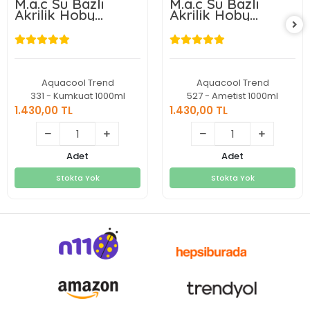
M.a.c Su Bazlı
M.a.c Su Bazlı
Akrilik Hoby
Akrilik Hoby
Boyası 1000ml
Boyası 1000ml
Aquacool Trend
Aquacool Trend
331 - Kumkuat 1000ml
527 - Ametist 1000ml
1.430,00 TL
1.430,00 TL
1.430,00 TL
1.430,00 TL
Adet
Adet
Stokta Yok
Stokta Yok
Stokta Yok
Stokta Yok