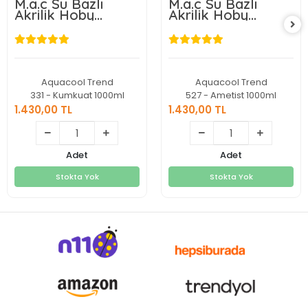
M.a.c Su Bazlı
M.a.c Su Bazlı
Akrilik Hoby
Akrilik Hoby
Boyası 1000ml
Boyası 1000ml
Aquacool Trend
Aquacool Trend
331 - Kumkuat 1000ml
527 - Ametist 1000ml
1.430,00 TL
1.430,00 TL
1.430,00 TL
1.430,00 TL
Adet
Adet
Stokta Yok
Stokta Yok
Stokta Yok
Stokta Yok