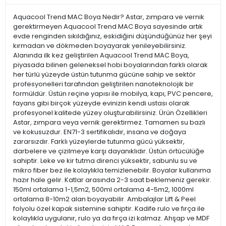
Aquacool Trend MAC Boya Nedir? Astar, zımpara ve vernik
gerektirmeyen Aquacool Trend MAC Boya sayesinde artık
evde renginden sıkıldığınız, eskidiğini düşündüğünüz her şeyi
kırmadan ve dökmeden boyayarak yenileyebilirsiniz.
Alanında ilk kez geliştirilen Aquacool Trend MAC Boya,
piyasada bilinen geleneksel hobi boyalarından farklı olarak
her türlü yüzeyde üstün tutunma gücüne sahip ve sektör
profesyonelleri tarafından geliştirilen nanoteknolojik bir
formüldür. Üstün reçine yapısı ile mobilya, kapı, PVC pencere,
fayans gibi birçok yüzeyde evinizin kendi ustası olarak
profesyonel kalitede yüzey oluşturabilirsiniz. Ürün Özellikleri
Astar, zımpara veya vernik gerektirmez. Tamamen su bazlı
ve kokusuzdur. EN71-3 sertifikalıdır, insana ve doğaya
zararsızdır. Farklı yüzeylerde tutunma gücü yüksektir,
darbelere ve çizilmeye karşı dayanıklıdır. Üstün örtücülüğe
sahiptir. Leke ve kir tutma direnci yüksektir, sabunlu su ve
mikro fiber bez ile kolaylıkla temizlenebilir. Boyalar kullanıma
hazır hale gelir. Katlar arasında 2-3 saat beklemeniz gerekir.
150ml ortalama 1-1,5m2, 500ml ortalama 4-5m2, 1000ml
ortalama 8-10m2 alan boyayabilir. Ambalajlar Lift & Peel
folyolu özel kapak sistemine sahiptir. Kadife rulo ve fırça ile
kolaylıkla uygulanır, rulo ya da fırça izi kalmaz. Ahşap ve MDF