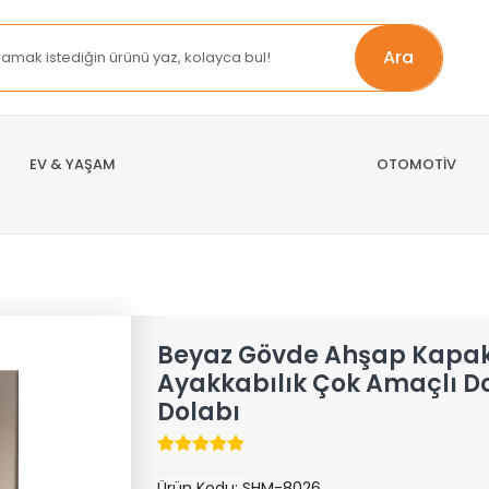
Ara
EV & YAŞAM
OTOMOTİV
Beyaz Gövde Ahşap Kapak 3
Ayakkabılık Çok Amaçlı D
Dolabı
Ürün Kodu:
SHM-8026