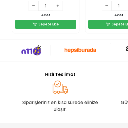
243,00 TL
183,60 T
Adet
Adet
Sepete Ekle
Sepete E
Sepete Ekle
Sepete E
Hızlı Teslimat
Siparişleriniz en kısa sürede elinize
Gü
ulaşır.