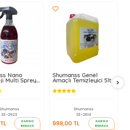
ss Nano
Shumanss Genel
D
ji Multi Sprey
Amaçlı Temizleyici 5lt
1
ici 1 Lt
Shumanss
Shumanss
SE-2623
SE-2614
KARGO
KARGO
TL
999,00 TL
3
BEDAVA
BEDAVA