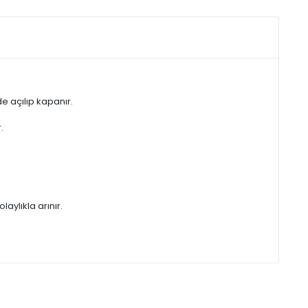
e açılıp kapanır.
.
ylıkla arınır.