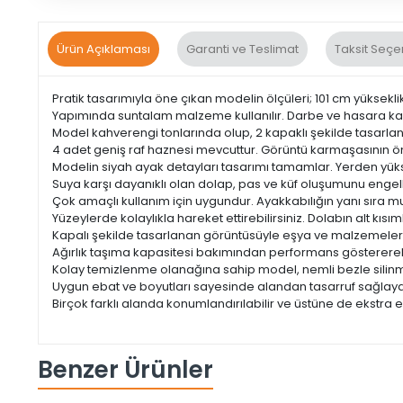
Ürün Açıklaması
Garanti ve Teslimat
Taksit Seçe
Pratik tasarımıyla öne çıkan modelin ölçüleri; 101 cm yükseklik
Yapımında suntalam malzeme kullanılır. Darbe ve hasara kar
Model kahverengi tonlarında olup, 2 kapaklı şekilde tasarlanır
4 adet geniş raf haznesi mevcuttur. Görüntü karmaşasının 
Modelin siyah ayak detayları tasarımı tamamlar. Yerden yükse
Suya karşı dayanıklı olan dolap, pas ve küf oluşumunu engell
Çok amaçlı kullanım için uygundur. Ayakkabılığın yanı sıra mut
Yüzeylerde kolaylıkla hareket ettirebilirsiniz. Dolabın alt kısı
Kapalı şekilde tasarlanan görüntüsüyle eşya ve malzemeleri
Ağırlık taşıma kapasitesi bakımından performans gösterere
Kolay temizlenme olanağına sahip model, nemli bezle silinme
Uygun ebat ve boyutları sayesinde alandan tasarruf sağlaya
Birçok farklı alanda konumlandırılabilir ve üstüne de ekstra
Benzer Ürünler