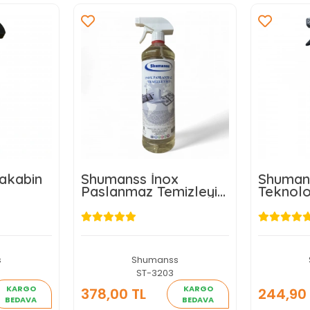
akabin
Shumanss İnox
Shuman
Paslanmaz Temizleyici
Teknolo
t
1 Lt
Temizley
s
Shumanss
ST-3203
KARGO
KARGO
378,00 TL
244,90 
BEDAVA
BEDAVA