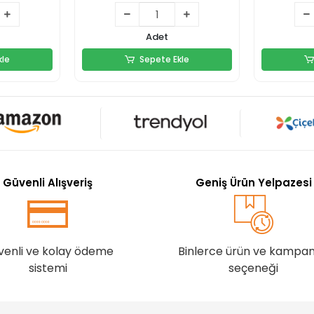
L
378,00 TL
2
Adet
kle
Sepete Ekle
kle
Sepete Ekle
Güvenli Alışveriş
Geniş Ürün Yelpazesi
venli ve kolay ödeme
Binlerce ürün ve kampa
sistemi
seçeneği