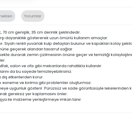
nekleri
Yorumlar
, 70 cm genişlik, 35 cm derinlik şeklindedir.
şı dayanıklılık göstererek uzun ömürlü kullanım amaçlar.
. Siyah renkli yuvarlak kulp detayları bulunur ve kapakları kolay şekild
önüne geçerek alandan tasarruf sağlar.
kte durarak zemin çizilmesinin önüne geçer ve temizliği kolaylaştırır
er.
fak, salon ve ofis gibi mekanlarda rahatlıkla kullanılır.
mlarını da bu sayede temizleyebilirsiniz.
 dış etkenlerden korur.
k esneme ve kırılma gibi problemler oluşturmaz.
ye uygunluk gösterir. Pürüzsüz ve sade görüntüsüyle lekelerinden kola
rak gereksiz yer kaplamasını önler.
 eşya ile malzeme yerleştirmeye imkan tanır.