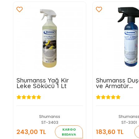
Shumanss Yağ Kir
Shumanss Duş
Leke Sökücü 1 Lt
ve Armatür
Temizleyici 1 L
Shumanss
Shumans
ST-3403
ST-3301
KARGO
243,00 TL
183,60 TL
BEDAVA