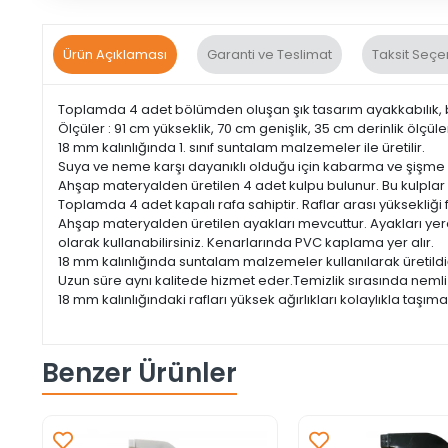
Ürün Açıklaması
Garanti ve Teslimat
Taksit Seçe
Toplamda 4 adet bölümden oluşan şık tasarım ayakkabılık, b
Ölçüler : 91 cm yükseklik, 70 cm genişlik, 35 cm derinlik ölçüler
18 mm kalınlığında 1. sınıf suntalam malzemeler ile üretilir.
Suya ve neme karşı dayanıklı olduğu için kabarma ve şişm
Ahşap materyalden üretilen 4 adet kulpu bulunur. Bu kulplar s
Toplamda 4 adet kapalı rafa sahiptir. Raflar arası yüksekliği fa
Ahşap materyalden üretilen ayakları mevcuttur. Ayakları yerd
olarak kullanabilirsiniz. Kenarlarında PVC kaplama yer alır.
18 mm kalınlığında suntalam malzemeler kullanılarak üretildiği
Uzun süre aynı kalitede hizmet eder.Temizlik sırasında nemli
18 mm kalınlığındaki rafları yüksek ağırlıkları kolaylıkla taşım
Benzer Ürünler