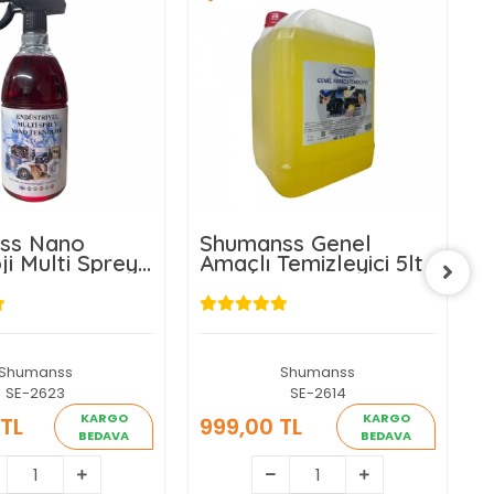
ss Nano
Shumanss Genel
D
ji Multi Sprey
Amaçlı Temizleyici 5lt
1
ici 1 Lt
Shumanss
Shumanss
SE-2623
SE-2614
KARGO
KARGO
TL
999,00 TL
3
BEDAVA
BEDAVA
44,90 TL
999,00 TL