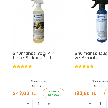
Shumanss Yağ Kir
Shumanss Duş
Leke Sökücü 1 Lt
ve Armatür
Temizleyici 1 L
Shumanss
Shumans
ST-3403
ST-3301
KARGO
243,00 TL
183,60 TL
BEDAVA
243,00 TL
183,60 T