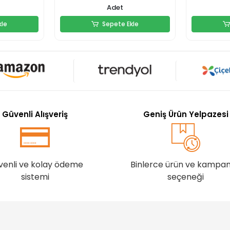
Adet
kle
Sepete Ekle
kle
Sepete Ekle
Güvenli Alışveriş
Geniş Ürün Yelpazesi
venli ve kolay ödeme
Binlerce ürün ve kampa
sistemi
seçeneği