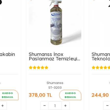
akabin
Shumanss İnox
Shuman
Paslanmaz Temizleyici
Teknolo
t
1 Lt
Temizley
s
Shumanss
ST-3203
KARGO
KARGO
378,00 TL
244,90 
BEDAVA
BEDAVA
L
378,00 TL
2